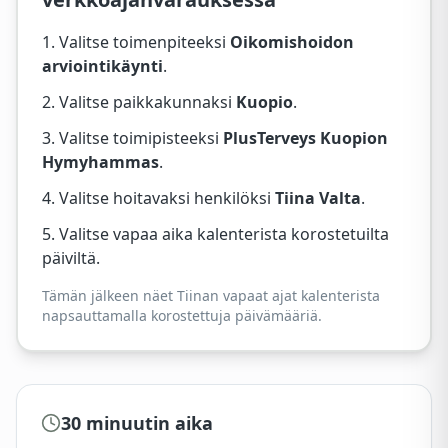
Valitse toimenpiteeksi
Oikomishoidon
arviointikäynti
.
Valitse paikkakunnaksi
Kuopio
.
Valitse toimipisteeksi
PlusTerveys Kuopion
Hymyhammas
.
Valitse hoitavaksi henkilöksi
Tiina Valta
.
Valitse vapaa aika kalenterista korostetuilta
päiviltä.
Tämän jälkeen näet Tiinan vapaat ajat kalenterista
napsauttamalla korostettuja päivämääriä.
30 minuutin aika