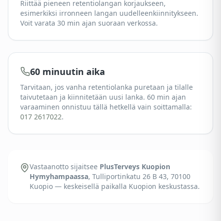
Riittää pieneen retentiolangan korjaukseen,
esimerkiksi irronneen langan uudelleenkiinnitykseen.
Voit varata 30 min ajan suoraan verkossa.
60 minuutin aika
Tarvitaan, jos vanha retentiolanka puretaan ja tilalle
taivutetaan ja kiinnitetään uusi lanka. 60 min ajan
varaaminen onnistuu tällä hetkellä vain soittamalla:
017 2617022
.
Vastaanotto sijaitsee
PlusTerveys Kuopion
Hymyhampaassa
, Tulliportinkatu 26 B 43, 70100
Kuopio — keskeisellä paikalla Kuopion keskustassa.