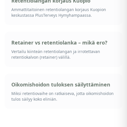
Retentiolangan korjaus Kuopio
Ammattitaitoinen retentiolangan korjaus Kuopion
keskustassa PlusTerveys Hymyhampaassa.
Retainer vs retentiolanka – mikä ero?
Vertailu kiinteän retentiolangan ja irrotettavan
retentiokalvon (retainer) välillä.
Oikomishoidon tuloksen säilyttäminen
Miksi retentiovaihe on ratkaiseva, jotta oikomishoidon
tulos säilyy koko eliniän.